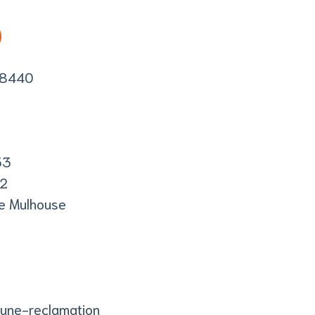
O
 68440
33
02
de Mulhouse
une-reclamation