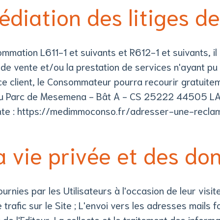
médiation des litiges 
ation L611-1 et suivants et R612-1 et suivants, il e
t de vente et/ou la prestation de services n'ayant pu
ce client, le Consommateur pourra recourir gratuite
e du Parc de Mesemena - Bât A - CS 25222 44505 LA
vante : https://medimmoconso.fr/adresser-une-reclam
a vie privée et des d
urnies par les Utilisateurs à l'occasion de leur visite
 trafic sur le Site ; L'envoi vers les adresses mails 
e l'Editeur. La collecte et le traitement des informa