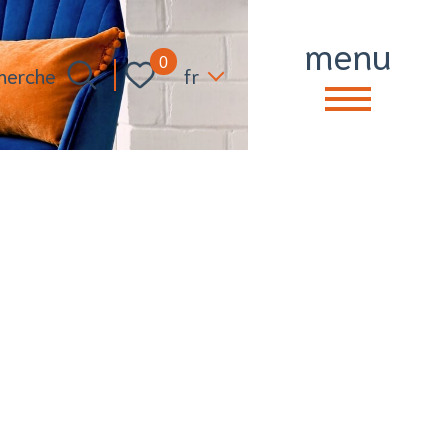
menu
Langue
0
fr