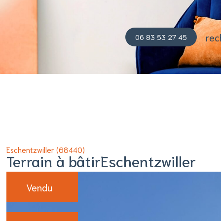
06 83 53 27 45
Eschentzwiller (68440)
Terrain à bâtirEschentzwiller
Vendu