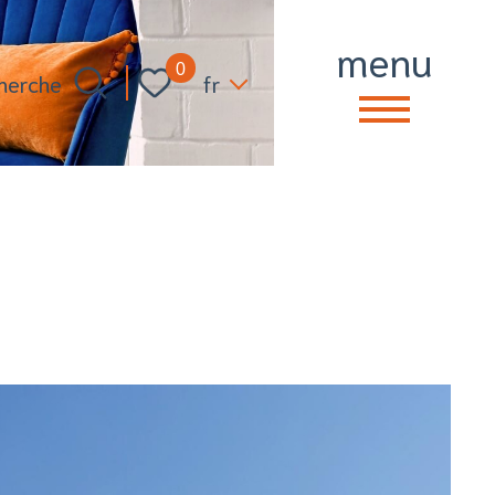
menu
Langue
0
fr