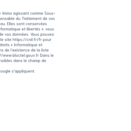
oite Immo agissant comme Sous-
sponsable du Traitement de vos
eau. Elles sont conservées
ormatique et libertés », vous
té de vos données. Vous pouvez
site https://cnil.fr/fr pour
droits « Informatique et
 de l’existence de la liste
://www.bloctel.gouv.fr Dans le
ensibles dans le champ de
oogle s'appliquent.