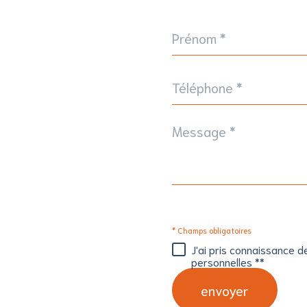
Prénom
*
Téléphone
*
Message
*
* Champs obligatoires
J'ai pris connaissance d
personnelles **
envoyer