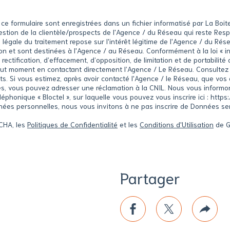
ur ce formulaire sont enregistrées dans un fichier informatisé par La B
 gestion de la clientèle/prospects de l'Agence / du Réseau qui reste Re
égale du traitement repose sur l'intérêt légitime de l'Agence / du Rés
 et sont destinées à l'Agence / au Réseau. Conformément à la loi « inf
 rectification, d’effacement, d’opposition, de limitation et de portabili
ut moment en contactant directement l’Agence / Le Réseau. Consultez le 
its. Si vous estimez, après avoir contacté l'Agence / le Réseau, que vos 
s, vous pouvez adresser une réclamation à la CNIL. Nous vous informons
phonique « Bloctel », sur laquelle vous pouvez vous inscrire ici : https
nées personnelles, nous vous invitons à ne pas inscrire de Données s
TCHA, les
Politiques de Confidentialité
et les
Conditions d'Utilisation
de G
Partager
ce
rimer
facebook
twitter
Plus
de