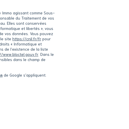
oite Immo agissant comme Sous-
sponsable du Traitement de vos
eau. Elles sont conservées
ormatique et libertés », vous
té de vos données. Vous pouvez
le site
https://cnil.fr/fr
pour
droits « Informatique et
 de l’existence de la liste
//www.bloctel.gouv.fr
. Dans le
ensibles dans le champ de
on
de Google s'appliquent.