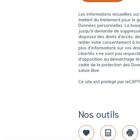
Les informations recueillies s
traitant du traitement pour la
Données personnelles. La base l
jusqu'à demande de suppression
disposez des droits d’accès, de
retirer votre consentement à t
plus d’informations sur vos dro
Libertés » ne sont pas respecté
d'opposition au démarchage télé
cadre de la protection des Don
saisie libre.
Ce site est protégé par reCAP
Nos outils
Sélectionner
Calculatri
Imp