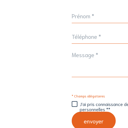
Prénom
*
Téléphone
*
Message
*
* Champs obligatoires
J'ai pris connaissance d
personnelles **
envoyer