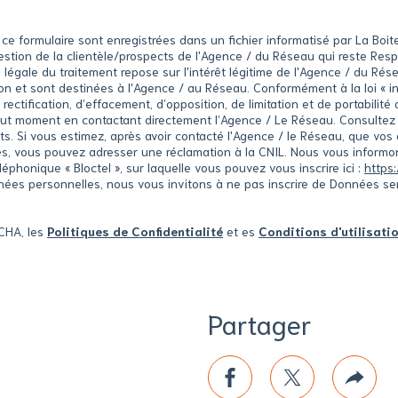
ur ce formulaire sont enregistrées dans un fichier informatisé par La B
 gestion de la clientèle/prospects de l'Agence / du Réseau qui reste Re
égale du traitement repose sur l'intérêt légitime de l'Agence / du Rés
 et sont destinées à l'Agence / au Réseau. Conformément à la loi « inf
 rectification, d’effacement, d’opposition, de limitation et de portabili
out moment en contactant directement l’Agence / Le Réseau. Consultez 
its. Si vous estimez, après avoir contacté l'Agence / le Réseau, que vos 
s, vous pouvez adresser une réclamation à la CNIL. Nous vous informons
phonique « Bloctel », sur laquelle vous pouvez vous inscrire ici :
https:
nées personnelles, nous vous invitons à ne pas inscrire de Données s
TCHA, les
Politiques de Confidentialité
et es
Conditions d'utilisati
Partager
ce
rimer
facebook
twitter
Plus