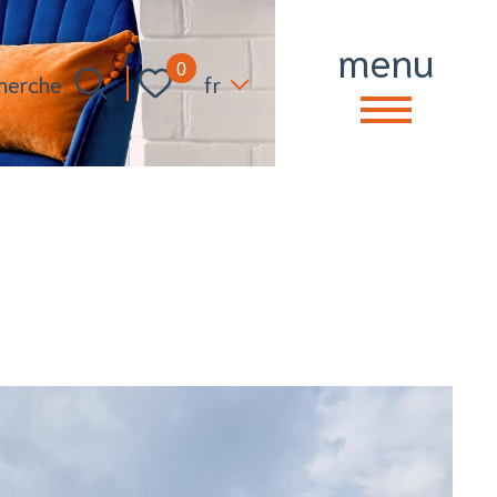
menu
Langue
0
fr