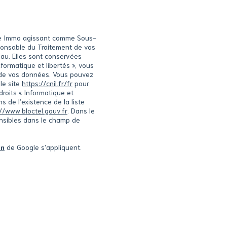
oite Immo agissant comme Sous-
sponsable du Traitement de vos
eau. Elles sont conservées
ormatique et libertés », vous
té de vos données. Vous pouvez
le site
https://cnil.fr/fr
pour
droits « Informatique et
 de l’existence de la liste
//www.bloctel.gouv.fr
. Dans le
ensibles dans le champ de
on
de Google s'appliquent.