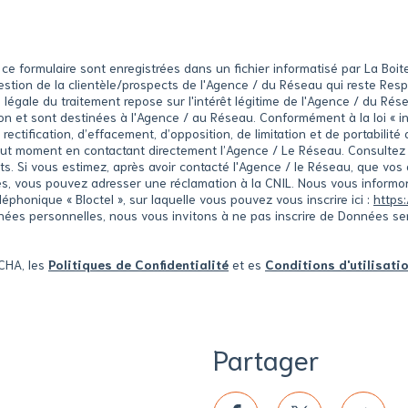
ur ce formulaire sont enregistrées dans un fichier informatisé par La B
 gestion de la clientèle/prospects de l'Agence / du Réseau qui reste Re
égale du traitement repose sur l'intérêt légitime de l'Agence / du Rés
 et sont destinées à l'Agence / au Réseau. Conformément à la loi « inf
 rectification, d’effacement, d’opposition, de limitation et de portabili
out moment en contactant directement l’Agence / Le Réseau. Consultez 
its. Si vous estimez, après avoir contacté l'Agence / le Réseau, que vos 
s, vous pouvez adresser une réclamation à la CNIL. Nous vous informons
phonique « Bloctel », sur laquelle vous pouvez vous inscrire ici :
https:
nées personnelles, nous vous invitons à ne pas inscrire de Données s
TCHA, les
Politiques de Confidentialité
et es
Conditions d'utilisati
Partager