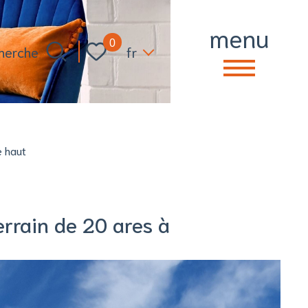
menu
Langue
0
fr
e haut
errain de 20 ares à