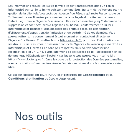
Les informations recueillies sur ce formulaire sont enregistrées dans un fichier
informatisé par La Boite Immo agissant comme Sous-traitant du traitement pour la
gestion de la clientèle/prospects de l'Agence / du Réseau qui reste Responsable du
Traitement de vos Données personnelles. La base légale du traitement repose sur
l'intérêt légitime de l'Agence / du Réseau. Elles sont conservées jusqu'à demande de
suppression et sont destinées à l'Agence / au Réseau. Conformément à la loi «
informatique et libertés », vous disposez des droits d’accès, de rectification,
d’effacement, d’opposition, de limitation et de portabilité de vos données. Vous
pouvez retirer votre consentement à tout moment en contactant directement
l’Agence / Le Réseau. Consultez le site
https://cnil.fr/fr
pour plus d’informations sur
vos droits. Si vous estimez, après avoir contacté l'Agence / le Réseau, que vos droits «
Informatique et Libertés » ne sont pas respectés, vous pouvez adresser une
réclamation à la CNIL. Nous vous informons de l’existence de la liste d'opposition au
démarchage téléphonique « Bloctel », sur laquelle vous pouvez vous inscrire ici :
https://www.bloctel.gouv.fr
. Dans le cadre de la protection des Données personnelles,
nous vous invitons à ne pas inscrire de Données sensibles dans le champ de saisie
libre.
Ce site est protégé par reCAPTCHA, les
Politiques de Confidentialité
et es
Conditions d'utilisation
de Google s'appliquent.
Nos outils