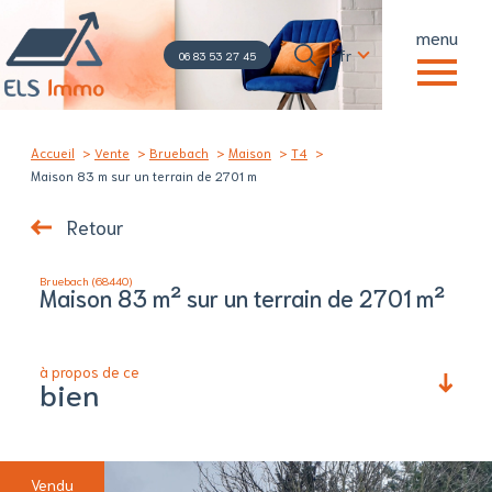
menu
Langue
Langue
fr
06 83 53 27 45
0
Accueil
fr
06 83 53 27 45
Accueil
Vente
Bruebach
Maison
T4
Maison 83 m sur un terrain de 2701 m
Retour
Bruebach (68440)
Maison 83 m² sur un terrain de 2701 m²
à propos de ce
bien
Vendu