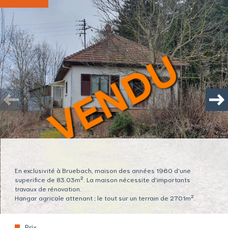
Plus de
détails
la
copropriété
Plus d'informations sur
le quartier
En exclusivité à Bruebach, maison des années 1960 d'une
superifice de 83.03m². La maison nécessite d'importants
travaux de rénovation.
Hangar agricole attenant ; le tout sur un terrain de 2701m².
Bilan
énergétique
Prix