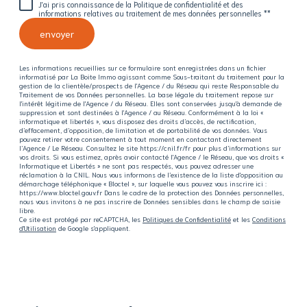
J'ai pris connaissance de la Politique de confidentialité et des
informations relatives au traitement de mes données personnelles **
envoyer
Les informations recueillies sur ce formulaire sont enregistrées dans un fichier
informatisé par La Boite Immo agissant comme Sous-traitant du traitement pour la
gestion de la clientèle/prospects de l'Agence / du Réseau qui reste Responsable du
Traitement de vos Données personnelles. La base légale du traitement repose sur
l'intérêt légitime de l'Agence / du Réseau. Elles sont conservées jusqu'à demande de
suppression et sont destinées à l'Agence / au Réseau. Conformément à la loi «
informatique et libertés », vous disposez des droits d’accès, de rectification,
d’effacement, d’opposition, de limitation et de portabilité de vos données. Vous
pouvez retirer votre consentement à tout moment en contactant directement
l’Agence / Le Réseau. Consultez le site https://cnil.fr/fr pour plus d’informations sur
vos droits. Si vous estimez, après avoir contacté l'Agence / le Réseau, que vos droits «
Informatique et Libertés » ne sont pas respectés, vous pouvez adresser une
réclamation à la CNIL. Nous vous informons de l’existence de la liste d'opposition au
démarchage téléphonique « Bloctel », sur laquelle vous pouvez vous inscrire ici :
https://www.bloctel.gouv.fr Dans le cadre de la protection des Données personnelles,
nous vous invitons à ne pas inscrire de Données sensibles dans le champ de saisie
libre.
Ce site est protégé par reCAPTCHA, les
Politiques de Confidentialité
et les
Conditions
d'Utilisation
de Google s'appliquent.