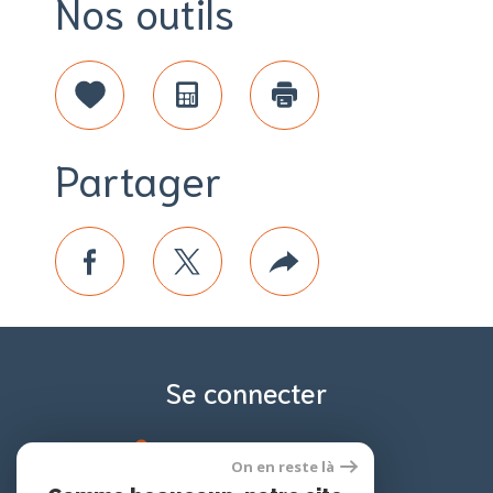
Nos outils
Sélectionner
Calculatrice
Imprimer
Partager
facebook
twitter
Plus
de
partage
Se connecter
espace propriétaire
On en reste là