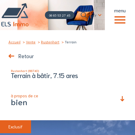
menu
Langue
Langue
fr
06 83 53 27 45
0
Accueil
fr
06 83 53 27 45
Accueil
Vente
Rustenhart
Terrain
Retour
Rustenhart (68740)
Terrain à bâtir, 7.15 ares
à propos de ce
bien
Exclusif